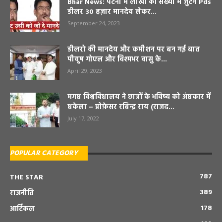
Bhar News: पटना में लाखों की संख्या में जुटेंगे Pds
डीलर 30 हज़ार मानदेय लेकर...
September 24, 2023
डीलरो की मानदेय और कमीशन पर बन गई बात
पीयूष गोएल और विश्मभर वासु के...
April 29, 2023
मगध विश्वविधालय ने छात्रों के भविष्य को अंधकार में
धकेला – प्रोफ़ेसर रबिन्द्र राय (राजद...
July 17, 2022
POPULAR CATEGORY
787
THE STAR
389
राजनीति
178
आर्टिकल