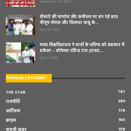
September 24, 2023
डीलरो की मानदेय और कमीशन पर बन गई बात
पीयूष गोएल और विश्मभर वासु के...
April 29, 2023
मगध विश्वविधालय ने छात्रों के भविष्य को अंधकार में
धकेला – प्रोफ़ेसर रबिन्द्र राय (राजद...
July 17, 2022
POPULAR CATEGORY
787
THE STAR
389
राजनीति
178
आर्टिकल
160
क्राइम
158
चुनावी खबर