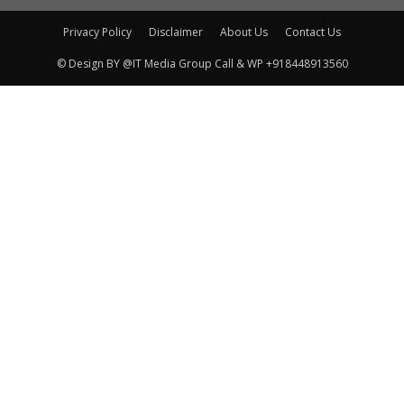
Privacy Policy
Disclaimer
About Us
Contact Us
© Design BY @IT Media Group Call & WP +918448913560