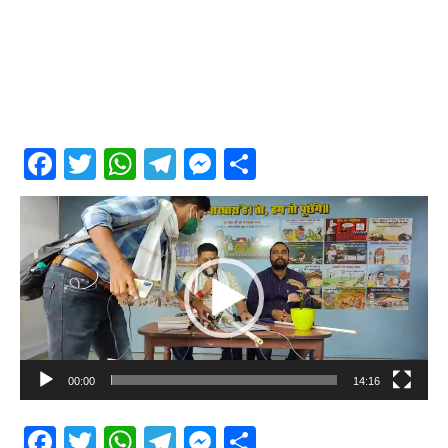
Facebook
Twitter
WhatsApp
Telegram
Messenger
Share
Video
Player
00:00
14:16
Facebook
Twitter
WhatsApp
Telegram
Messenger
Share