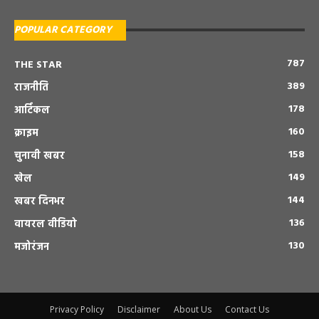
POPULAR CATEGORY
787
THE STAR
389
राजनीति
178
आर्टिकल
160
क्राइम
158
चुनावी खबर
149
खेल
144
खबर दिनभर
136
वायरल वीडियो
130
मजोरंजन
Privacy Policy
Disclaimer
About Us
Contact Us