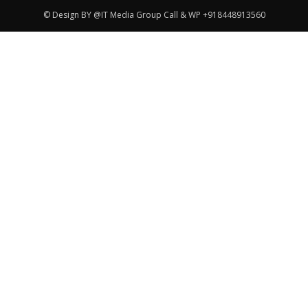
© Design BY @IT Media Group Call & WP +918448913560