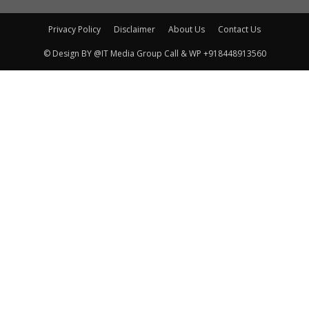
Privacy Policy
Disclaimer
About Us
Contact Us
© Design BY @IT Media Group Call & WP +918448913560