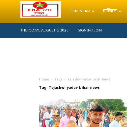
THE STAR
आर्टिकल
THE
THURSDAY, AUGUST 6, 2026
SIGN IN / JOIN
STAR
INDIA
Home
Tags
Tejashwi yadav bihar news
Tag: Tejashwi yadav bihar news