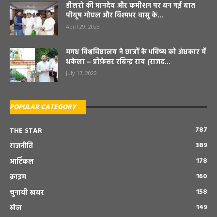
डीलरो की मानदेय और कमीशन पर बन गई बात
पीयूष गोएल और विश्मभर वासु के...
April 29, 2023
मगध विश्वविधालय ने छात्रों के भविष्य को अंधकार में
धकेला – प्रोफ़ेसर रबिन्द्र राय (राजद...
July 17, 2022
POPULAR CATEGORY
787
THE STAR
389
राजनीति
178
आर्टिकल
160
क्राइम
158
चुनावी खबर
149
खेल