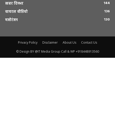
144
खबर दिनभर
136
वायरल वीडियो
130
मजोरंजन
Privacy Policy
Disclaimer
About Us
Contact Us
© Design BY @IT Media Group Call & WP +918448913560