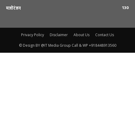
130
मजोरंजन
Privacy Policy
Disclaimer
About Us
Contact Us
© Design BY @IT Media Group Call & WP +918448913560