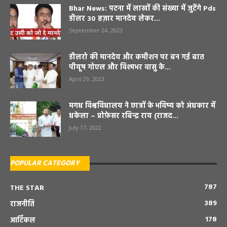
Bhar News: पटना में लाखों की संख्या में जुटेंगे Pds
डीलर 30 हज़ार मानदेय लेकर...
September 24, 2023
डीलरो की मानदेय और कमीशन पर बन गई बात
पीयूष गोएल और विश्मभर वासु के...
April 29, 2023
मगध विश्वविधालय ने छात्रों के भविष्य को अंधकार में
धकेला – प्रोफ़ेसर रबिन्द्र राय (राजद...
July 17, 2022
POPULAR CATEGORY
787
THE STAR
389
राजनीति
178
आर्टिकल