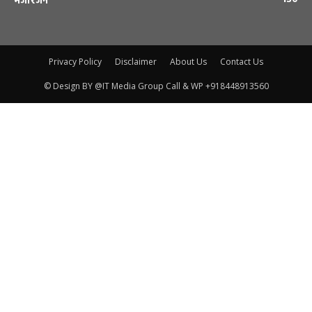
मजोरंजन
Privacy Policy
Disclaimer
About Us
Contact Us
© Design BY @IT Media Group Call & WP +918448913560