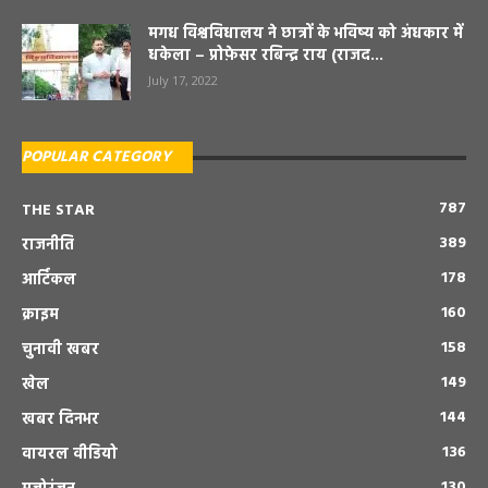
मगध विश्वविधालय ने छात्रों के भविष्य को अंधकार में
धकेला – प्रोफ़ेसर रबिन्द्र राय (राजद...
July 17, 2022
POPULAR CATEGORY
787
THE STAR
389
राजनीति
178
आर्टिकल
160
क्राइम
158
चुनावी खबर
149
खेल
144
खबर दिनभर
136
वायरल वीडियो
130