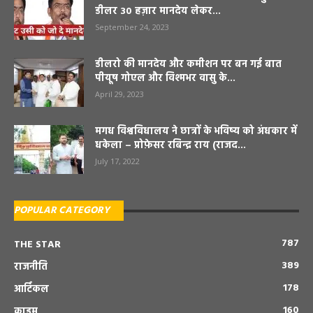
डीलर 30 हज़ार मानदेय लेकर...
September 24, 2023
डीलरो की मानदेय और कमीशन पर बन गई बात
पीयूष गोएल और विश्मभर वासु के...
April 29, 2023
मगध विश्वविधालय ने छात्रों के भविष्य को अंधकार में
धकेला – प्रोफ़ेसर रबिन्द्र राय (राजद...
July 17, 2022
POPULAR CATEGORY
787
THE STAR
389
राजनीति
178
आर्टिकल
160
क्राइम