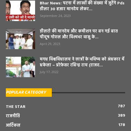
Bhar News: पटना में लाखों की संख्या में जुटेंगे Pds
डीलर 30 हज़ार मानदेय लेकर...
September 24, 2023
डीलरो की मानदेय और कमीशन पर बन गई बात
पीयूष गोएल और विश्मभर वासु के...
April 29, 2023
मगध विश्वविधालय ने छात्रों के भविष्य को अंधकार में
धकेला – प्रोफ़ेसर रबिन्द्र राय (राजद...
July 17, 2022
POPULAR CATEGORY
787
THE STAR
389
राजनीति
178
आर्टिकल