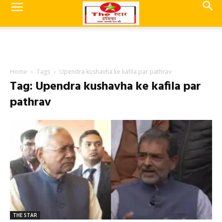
Home
Tags
Upendra kushavha ke kafila par pathrav
Tag: Upendra kushavha ke kafila par
pathrav
THE STAR