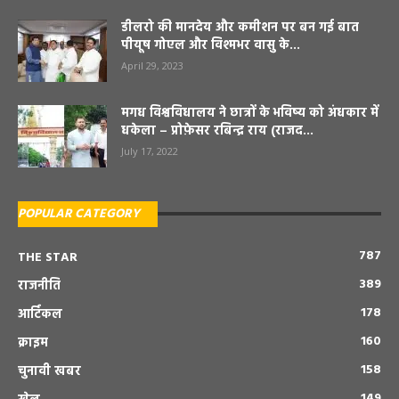
डीलरो की मानदेय और कमीशन पर बन गई बात
पीयूष गोएल और विश्मभर वासु के...
April 29, 2023
मगध विश्वविधालय ने छात्रों के भविष्य को अंधकार में
धकेला – प्रोफ़ेसर रबिन्द्र राय (राजद...
July 17, 2022
POPULAR CATEGORY
787
THE STAR
389
राजनीति
178
आर्टिकल
160
क्राइम
158
चुनावी खबर
149