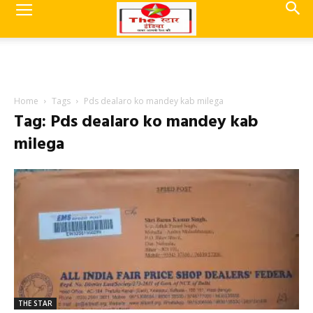
Home
Tags
Pds dealaro ko mandey kab milega
Tag: Pds dealaro ko mandey kab
milega
THE STAR