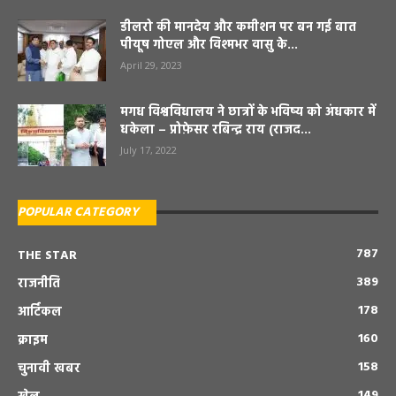
डीलरो की मानदेय और कमीशन पर बन गई बात
पीयूष गोएल और विश्मभर वासु के...
April 29, 2023
मगध विश्वविधालय ने छात्रों के भविष्य को अंधकार में
धकेला – प्रोफ़ेसर रबिन्द्र राय (राजद...
July 17, 2022
POPULAR CATEGORY
787
THE STAR
389
राजनीति
178
आर्टिकल
160
क्राइम
158
चुनावी खबर
149