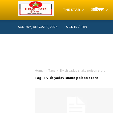
THE STAR
आर्टिकल
THE
SUNDAY, AUGUST 9, 2026
SIGN IN / JOIN
STAR
INDIA
Home
Tags
Elvish yadav snake poison store
Tag: Elvish yadav snake poison store