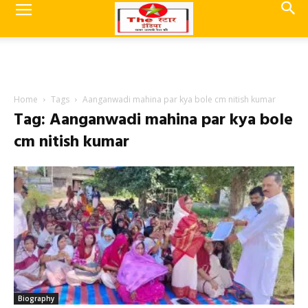
Home
Tags
Aanganwadi mahina par kya bole cm nitish kumar
Tag: Aanganwadi mahina par kya bole
cm nitish kumar
Biography